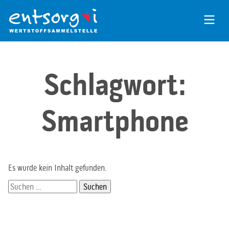
Zum
Inhalt
der
Seite
Schlagwort:
Smartphone
Es wurde kein Inhalt gefunden.
Suchen
nach: