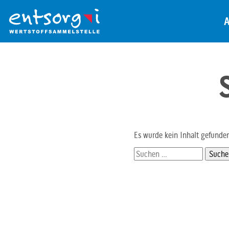
Zum
Inhalt
der
Seite
Es wurde kein Inhalt gefunde
Suchen
nach: