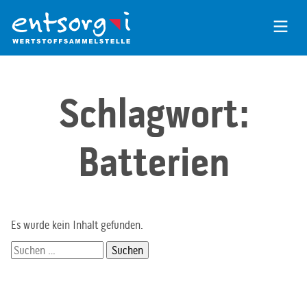
Zum
Inhalt
der
Seite
Schlagwort:
Batterien
Es wurde kein Inhalt gefunden.
Suchen
nach: