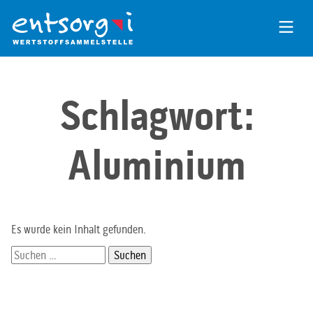
Zum
Inhalt
der
Seite
Schlagwort:
Aluminium
Es wurde kein Inhalt gefunden.
Suchen
nach: